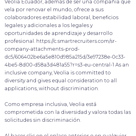
Veolia Ecuador, además de ser una compañía que
vela por renovar el mundo, ofrece a sus
colaboradores estabilidad laboral, beneficios
legales y adicionales a los legales y
oportunidades de aprendizaje y desarrollo
profesional. https://c.smartrecruiters.com/sr-
company-attachments-prod-
dc5/606402be6a5e810d985a215d/3e97238e-0c33-
4be5-8d00-d58a3d481a55?r=s3-eu-central-1 As an
inclusive company, Veolia is committed to
diversity and gives equal consideration to all
applications, without discrimination.
Como empresa inclusiva, Veolia está
comprometida con la diversidad y valora todas las
solicitudes sin discriminación.
Al hacer clic en el enlace anterior o en cualquier