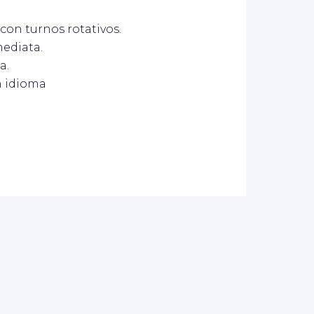
 con turnos rotativos.
mediata.
a.
n idioma