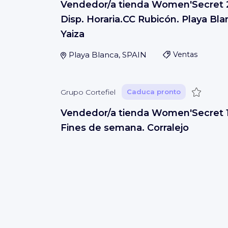
Vendedor/a tienda Women'Secret 
Disp. Horaria.CC Rubicón. Playa Bla
Yaiza
Playa Blanca, SPAIN
Ventas
Guardar
Grupo Cortefiel
Caduca pronto
Vendedor/a tienda Women'Secret 
Fines de semana. Corralejo
Corralejo, SPAIN
Ventas
Guardar
Grupo Cortefiel
Caduca pronto
Vendedores/as SPF 20h Disp horari
Deiland (Playa Honda-Lanzarote)