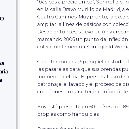
“básicos a precio único”, Springfield
en la calle Bravo Murillo de Madrid, a 
Cuatro Caminos. Muy pronto, la excele
GO
ampliar la línea de básicos con colec
Desde entonces, su evolución y creci
marcando 2006 un punto de inflexión 
colección femenina Springfield Wom
Cada temporada, Springfield estudia, 
na
las pasarelas para que sus prendas p
ria
momento del día. El personal uso del c
a
patronaje, el lavado y el proceso de d
creaciones un carácter inconfundible d
Hoy está presente en 60 países con 89
propias como franquicias.