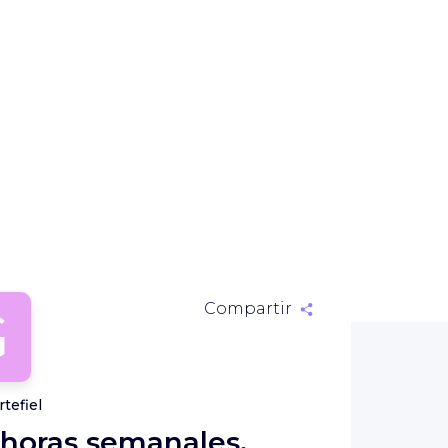
G
Compartir
tefiel
 horas semanales.