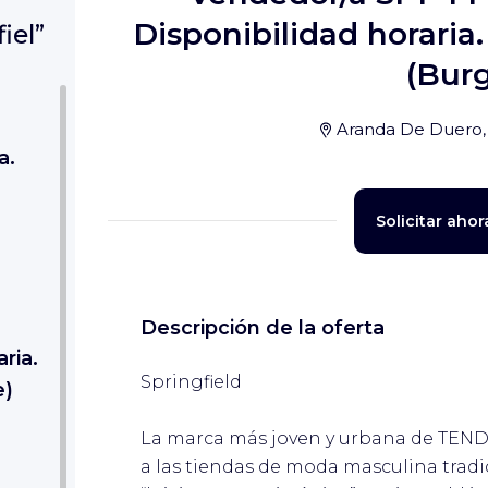
Disponibilidad horar
iel”
(Bur
Aranda De Duero,
a.
Solicitar ahor
Descripción de la oferta
ria.
Springfield
e)
La marca más joven y urbana de TEND
a las tiendas de moda masculina trad