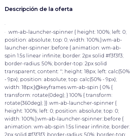
Descripción de la oferta
·
· .wm-ab-launcher-spinner { height: 100%; left: 0;
position: absolute; top: 0; width: 100%;}.wm-ab-
launcher-spinner::before { animation: wm-ab-
spin 1.5s linear infinite; border: 2px solid #f3f3f3;
border-radius: 50%; border-top: 2px solid
transparent; content: ''; height: 18px; left: calc(50%
- 9px); position: absolute; top: calc(50% - 9px);
width: 18px;}@keyframes wm-ab-spin { 0% {
transform: rotate(0deg); } 100% { transform:
rotate(360deg); }} .wm-ab-launcher-spinner {
height: 100%; left: 0; position: absolute; top: 0;
width: 100%;}.wm-ab-launcher-spinner::before {
animation: wm-ab-spin 1.5s linear infinite; border:
2px solid #f3f3f3; border-radius: 50%; border-top: