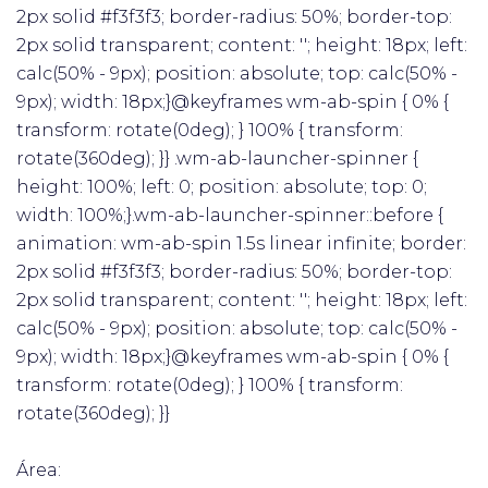
2px solid #f3f3f3; border-radius: 50%; border-top:
2px solid transparent; content: ''; height: 18px; left:
calc(50% - 9px); position: absolute; top: calc(50% -
9px); width: 18px;}@keyframes wm-ab-spin { 0% {
transform: rotate(0deg); } 100% { transform:
rotate(360deg); }} .wm-ab-launcher-spinner {
height: 100%; left: 0; position: absolute; top: 0;
width: 100%;}.wm-ab-launcher-spinner::before {
animation: wm-ab-spin 1.5s linear infinite; border:
2px solid #f3f3f3; border-radius: 50%; border-top:
2px solid transparent; content: ''; height: 18px; left:
calc(50% - 9px); position: absolute; top: calc(50% -
9px); width: 18px;}@keyframes wm-ab-spin { 0% {
transform: rotate(0deg); } 100% { transform:
rotate(360deg); }}
Área: