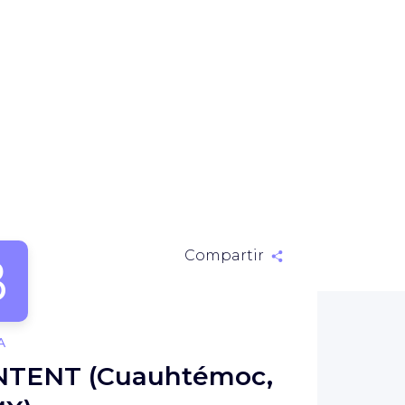
B
Compartir
A
TENT (Cuauhtémoc,