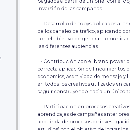
pagados a partir de un brief con el ob
inversión de las campañas.
·
· - Desarrollo de copys aplicados a las 
de los canales de tráfico, aplicando 
con el objetivo de generar comunicaci
las diferentes audiencias.
·
o
· - Contribución con el brand power 
correcta aplicación de lineamientos 
economics, asertividad de mensaje y l
en todos los creativos utilizados en 
seguir construyendo hacia un único 
·
· - Participación en procesos creativo
aprendizajes de campañas anteriores 
adquirida de procesos de investigació
estudios) con el objetivo de lograr lo