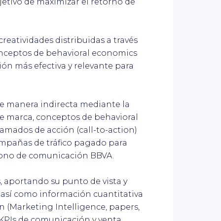
jetivo de maximizar el retorno de
creatividades distribuidas a través
conceptos de behavioral economics
ón más efectiva y relevante para
de manera indirecta mediante la
de marca, conceptos de behavioral
lamados de acción (call-to-action)
campañas de tráfico pagado para
tono de comunicación BBVA.
s, aportando su punto de vista y
así como información cuantitativa
n (Marketing Intelligence, papers,
s KPIs de comunicación y venta