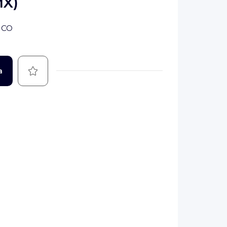
X)
ICO
Guardar
a