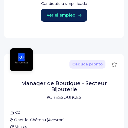
Candidatura simplificada
Ver el empleo
Guard
Caduca pronto
Manager de Boutique - Secteur
Bijouterie
KGRESSOURCES
CDI
Onet-le-Château
(
Aveyron
)
Ventas