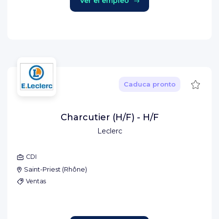
Ver el empleo
Guard
Caduca pronto
Charcutier (H/F) - H/F
Leclerc
CDI
Saint-Priest
(
Rhône
)
Ventas