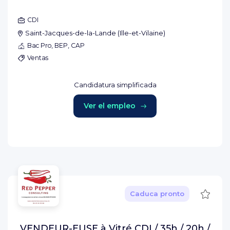
CDI
Saint-Jacques-de-la-Lande
(
Ille-et-Vilaine
)
Bac Pro, BEP, CAP
Ventas
Candidatura simplificada
Ver el empleo
Guard
Caduca pronto
VENDEUR-EUSE à Vitré CDI / 35h / 20h /