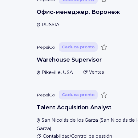
Офис-менеджер, Воронеж
RUSSIA
Guardar
PepsiCo
Caduca pronto
Warehouse Supervisor
Pikeville, USA
Ventas
Guardar
PepsiCo
Caduca pronto
Talent Acquisition Analyst
San Nicolás de los Garza
(
San Nicolás de l
Garza
)
Contabilidad/Control de gestión