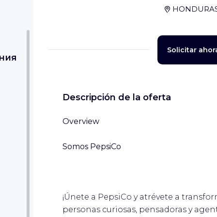
HONDURA
Solicitar ahor
ния
Descripción de la oferta
Overview
Somos PepsiCo
¡Únete a PepsiCo y atrévete a transfo
personas curiosas, pensadoras y agen