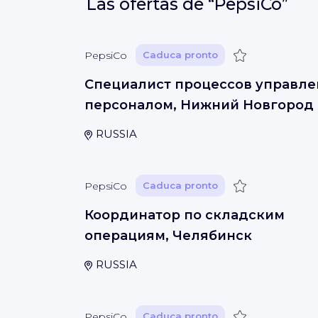
Las ofertas de
“PepsiCo”
Guardar
PepsiCo
Caduca pronto
Специалист процессов управле
персоналом, Нижний Новгород
RUSSIA
Guardar
PepsiCo
Caduca pronto
Координатор по складским
операциям, Челябинск
RUSSIA
Guardar
PepsiCo
Caduca pronto