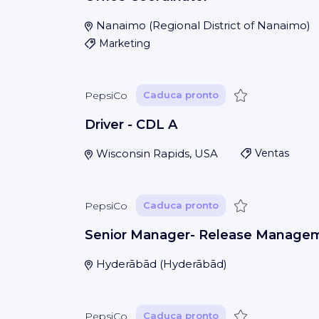
Nanaimo
(
Regional District of Nanaimo
)
Marketing
Guardar
PepsiCo
Caduca pronto
Driver - CDL A
Wisconsin Rapids, USA
Ventas
Guardar
PepsiCo
Caduca pronto
Senior Manager- Release Manage
Hyderābād
(
Hyderābād
)
Guardar
PepsiCo
Caduca pronto