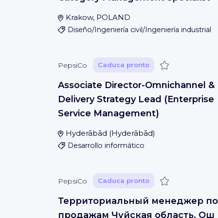
Krakow, POLAND
Diseño/Ingeniería civil/Ingeniería industrial
Guardar
PepsiCo
Caduca pronto
Associate Director-Omnichannel &
Delivery Strategy Lead (Enterprise
Service Management)
Hyderābād
(
Hyderābād
)
Desarrollo informático
Guardar
PepsiCo
Caduca pronto
Территориальный менеджер по
продажам Чуйская область, Ош