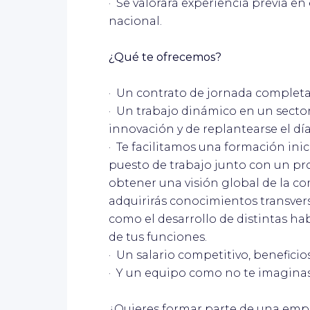
· Se valorará experiencia previa en
nacional.
¿Qué te ofrecemos?
· Un contrato de jornada completa
· Un trabajo dinámico en un sector
innovación y de replantearse el d
· Te facilitamos una formación inic
puesto de trabajo junto con un p
obtener una visión global de la co
adquirirás conocimientos transvers
como el desarrollo de distintas ha
de tus funciones.
· Un salario competitivo, beneficio
· Y un equipo como no te imaginas
¿Quieres formar parte de una emp