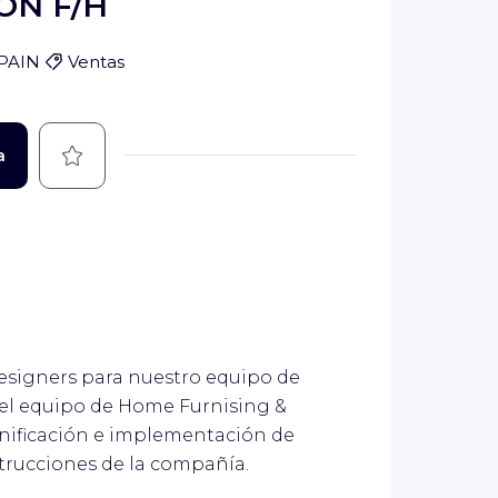
ON F/H
SPAIN
Ventas
Guardar
a
esigners para nuestro equipo de
del equipo de Home Furnising &
anificación e implementación de
trucciones de la compañía.