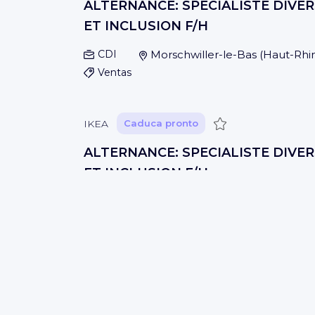
ALTERNANCE: SPECIALISTE DIVER
ET INCLUSION F/H
CDI
Morschwiller-le-Bas
(
Haut-Rhi
Ventas
Guardar
IKEA
Caduca pronto
ALTERNANCE: SPECIALISTE DIVER
ET INCLUSION F/H
CDI
Strasbourg
(
Bas-Rhin
)
Ventas
Guardar
IKEA
Caduca pronto
ALTERNANCE: SPECIALISTE DIVER