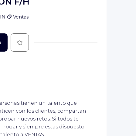
ON F/H
AIN
Ventas
Guardar
a
ersonas tienen un talento que
ticen con los clientes, compartan
probar nuevos retos. Si todos te
 hogar y siempre estas dispuesto
u talento a VENTAS.