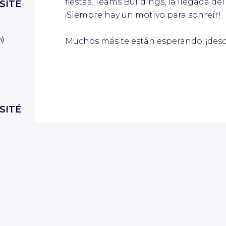
fiestas, Teams Buildings, la llegada de
SITÉ
¡Siempre hay un motivo para sonreír!
n
)
Muchos más te están esperando, ¡desc
SITÉ
SITÉ