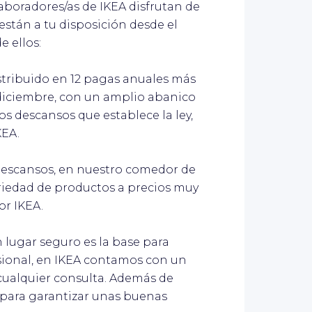
laboradores/as de IKEA disfrutan de
stán a tu disposición desde el
e ellos:
stribuido en 12 pagas anuales más
y diciembre, con un amplio abanico
s descansos que establece la ley,
KEA.
 descansos, en nuestro comedor de
iedad de productos a precios muy
r IKEA.
n lugar seguro es la base para
sional, en IKEA contamos con un
 cualquier consulta. Además de
 para garantizar unas buenas