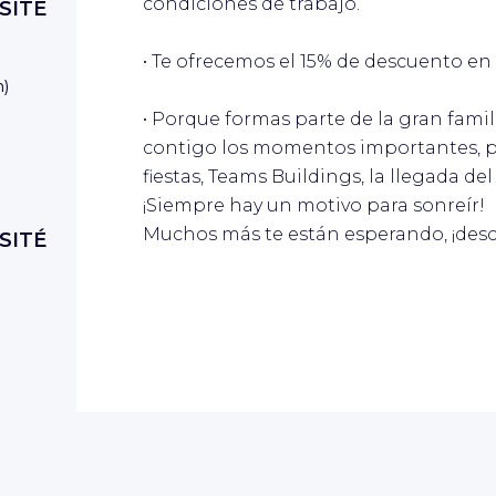
condiciones de trabajo.
SITÉ
• Te ofrecemos el 15% de descuento en
n
)
• Porque formas parte de la gran fam
contigo los momentos importantes, po
fiestas, Teams Buildings, la llegada de
¡Siempre hay un motivo para sonreír!
Muchos más te están esperando, ¡desc
SITÉ
SITÉ