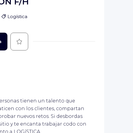
ON F/H
Logística
Guardar
a
ersonas tienen un talento que
ticen con los clientes, compartan
 probar nuevos retos. Si desbordas
sitio y te encanta trabajar codo con
ento a LOGíSTICA.