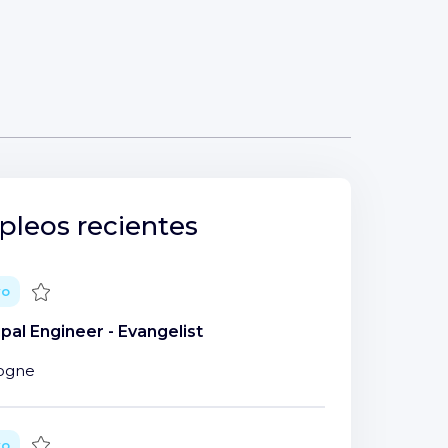
leos recientes
Guardar
vo
ipal Engineer - Evangelist
ogne
Guardar
vo