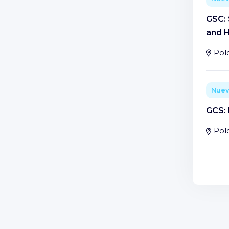
GSC: 
and H
Pol
Nue
GCS: 
Pol