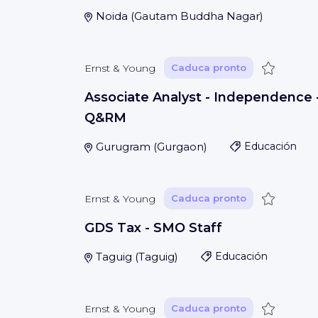
Noida
(
Gautam Buddha Nagar
)
Guardar
Ernst & Young
Caduca pronto
Associate Analyst - Independence 
Q&RM
Gurugram
(
Gurgaon
)
Educación
Guardar
Ernst & Young
Caduca pronto
GDS Tax - SMO Staff
Taguig
(
Taguig
)
Educación
Guardar
Ernst & Young
Caduca pronto