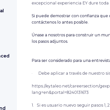
excepcional experiencia EY dure toda l
al
Si puede demostrar con confianza que cu
contáctenos lo antes posible.
Únase a nosotros para construir un mund
los pasos adjuntos.
nced
Para ser considerado para una entrevist
· Debe aplicar a través de nuestro s
https://ey.taleo.net/careersection/gexp
lang=en&portal=8240131673
1. Si es usuario nuevo seguir pasos 1, 2 
and