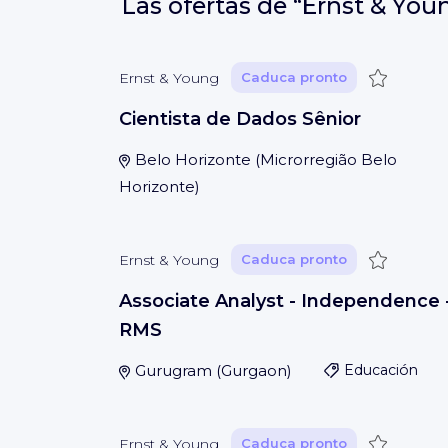
Las ofertas de
“Ernst & You
Guardar
Ernst & Young
Caduca pronto
Cientista de Dados Sênior
Belo Horizonte
(
Microrregião Belo
Horizonte
)
Guardar
Ernst & Young
Caduca pronto
Associate Analyst - Independence 
RMS
Gurugram
(
Gurgaon
)
Educación
Guardar
Ernst & Young
Caduca pronto