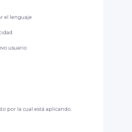
r el lenguaje
acidad
evo usuario
r
to por la cual está aplicando.