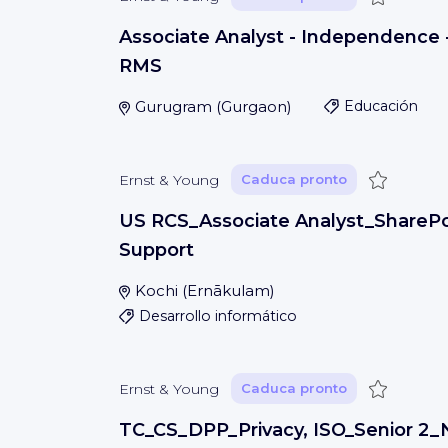
Associate Analyst - Independence 
RMS
Gurugram
(
Gurgaon
)
Educación
Guardar
Ernst & Young
Caduca pronto
US RCS_Associate Analyst_SharePo
Support
Kochi
(
Ernākulam
)
Desarrollo informático
Guardar
Ernst & Young
Caduca pronto
TC_CS_DPP_Privacy, ISO_Senior 2_