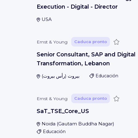
Execution - Digital - Director
USA
Guardar
Ernst & Young
Caduca pronto
Senior Consultant, SAP and Digital
Transformation, Lebanon
)
رأس بيروت
(
بيروت
Educación
Guardar
Ernst & Young
Caduca pronto
SaT_TSE_Core_US
Noida
(
Gautam Buddha Nagar
)
Educación