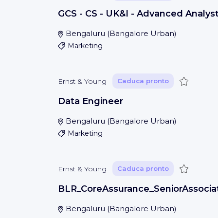
GCS - CS - UK&I - Advanced Analys
Bengaluru
(
Bangalore Urban
)
Marketing
Guardar
Ernst & Young
Caduca pronto
Data Engineer
Bengaluru
(
Bangalore Urban
)
Marketing
Guardar
Ernst & Young
Caduca pronto
BLR_CoreAssurance_SeniorAssocia
Bengaluru
(
Bangalore Urban
)