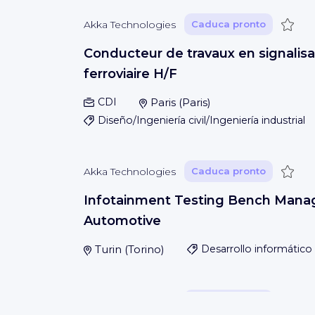
Guar
Akka Technologies
Caduca pronto
Conducteur de travaux en signalisa
ferroviaire H/F
CDI
Paris
(
Paris
)
Diseño/Ingeniería civil/Ingeniería industrial
Guar
Akka Technologies
Caduca pronto
Infotainment Testing Bench Manag
Automotive
Turin
(
Torino
)
Desarrollo informático
Guar
Akka Technologies
Caduca pronto